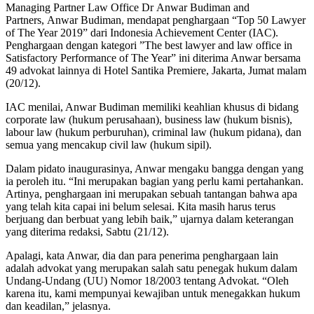
Managing Partner Law Office Dr Anwar Budiman and
Partners, Anwar Budiman, mendapat penghargaan “Top 50 Lawyer
of The Year 2019” dari Indonesia Achievement Center (IAC).
Penghargaan dengan kategori ”The best lawyer and law office in
Satisfactory Performance of The Year” ini diterima Anwar bersama
49 advokat lainnya di Hotel Santika Premiere, Jakarta, Jumat malam
(20/12).
IAC menilai, Anwar Budiman memiliki keahlian khusus di bidang
corporate law (hukum perusahaan), business law (hukum bisnis),
labour law (hukum perburuhan), criminal law (hukum pidana), dan
semua yang mencakup civil law (hukum sipil).
Dalam pidato inaugurasinya, Anwar mengaku bangga dengan yang
ia peroleh itu. “Ini merupakan bagian yang perlu kami pertahankan.
Artinya, penghargaan ini merupakan sebuah tantangan bahwa apa
yang telah kita capai ini belum selesai. Kita masih harus terus
berjuang dan berbuat yang lebih baik,” ujarnya dalam keterangan
yang diterima redaksi, Sabtu (21/12).
Apalagi, kata Anwar, dia dan para penerima penghargaan lain
adalah advokat yang merupakan salah satu penegak hukum dalam
Undang-Undang (UU) Nomor 18/2003 tentang Advokat. “Oleh
karena itu, kami mempunyai kewajiban untuk menegakkan hukum
dan keadilan,” jelasnya.