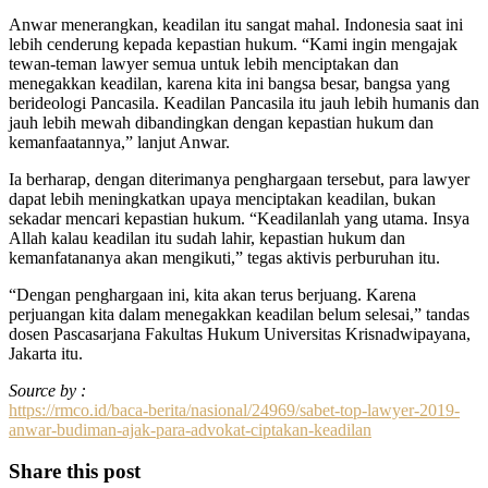
Anwar menerangkan, keadilan itu sangat mahal. Indonesia saat ini
lebih cenderung kepada kepastian hukum. “Kami ingin mengajak
tewan-teman lawyer semua untuk lebih menciptakan dan
menegakkan keadilan, karena kita ini bangsa besar, bangsa yang
berideologi Pancasila. Keadilan Pancasila itu jauh lebih humanis dan
jauh lebih mewah dibandingkan dengan kepastian hukum dan
kemanfaatannya,” lanjut Anwar.
Ia berharap, dengan diterimanya penghargaan tersebut, para lawyer
dapat lebih meningkatkan upaya menciptakan keadilan, bukan
sekadar mencari kepastian hukum. “Keadilanlah yang utama. Insya
Allah kalau keadilan itu sudah lahir, kepastian hukum dan
kemanfatananya akan mengikuti,” tegas aktivis perburuhan itu.
“Dengan penghargaan ini, kita akan terus berjuang. Karena
perjuangan kita dalam menegakkan keadilan belum selesai,” tandas
dosen Pascasarjana Fakultas Hukum Universitas Krisnadwipayana,
Jakarta itu.
Source by :
https://rmco.id/baca-berita/nasional/24969/sabet-top-lawyer-2019-
anwar-budiman-ajak-para-advokat-ciptakan-keadilan
Share this post