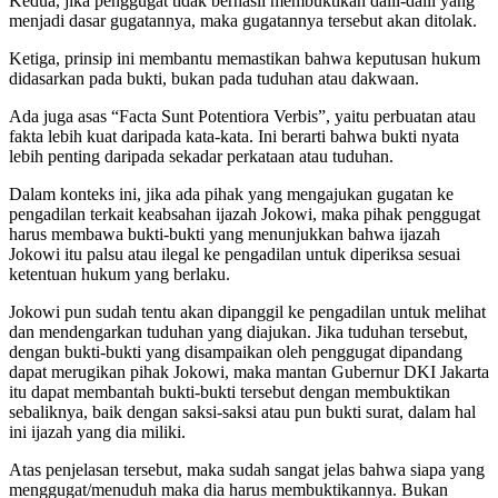
Kedua, jika penggugat tidak berhasil membuktikan dalil-dalil yang
menjadi dasar gugatannya, maka gugatannya tersebut akan ditolak.
Ketiga, prinsip ini membantu memastikan bahwa keputusan hukum
didasarkan pada bukti, bukan pada tuduhan atau dakwaan.
Ada juga asas “Facta Sunt Potentiora Verbis”, yaitu perbuatan atau
fakta lebih kuat daripada kata-kata. Ini berarti bahwa bukti nyata
lebih penting daripada sekadar perkataan atau tuduhan.
Dalam konteks ini, jika ada pihak yang mengajukan gugatan ke
pengadilan terkait keabsahan ijazah Jokowi, maka pihak penggugat
harus membawa bukti-bukti yang menunjukkan bahwa ijazah
Jokowi itu palsu atau ilegal ke pengadilan untuk diperiksa sesuai
ketentuan hukum yang berlaku.
Jokowi pun sudah tentu akan dipanggil ke pengadilan untuk melihat
dan mendengarkan tuduhan yang diajukan. Jika tuduhan tersebut,
dengan bukti-bukti yang disampaikan oleh penggugat dipandang
dapat merugikan pihak Jokowi, maka mantan Gubernur DKI Jakarta
itu dapat membantah bukti-bukti tersebut dengan membuktikan
sebaliknya, baik dengan saksi-saksi atau pun bukti surat, dalam hal
ini ijazah yang dia miliki.
Atas penjelasan tersebut, maka sudah sangat jelas bahwa siapa yang
menggugat/menuduh maka dia harus membuktikannya. Bukan