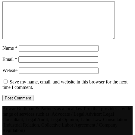
Name
*
Email
*
Website
Save my name, email, and website in this browser for the next
time I comment.
Anwar Budiman & Partners as a local law firm that provides a wide
range of services such as: Advocate / Legal Advisor; Legal
Consultant; Legal Audit; Legal Opinion; Labor Law Consultation
(Industrial Relation, Collective Labor Agreement / Company
Regulation)