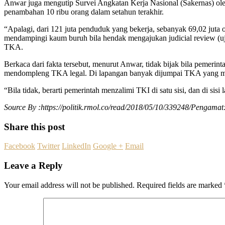
Anwar juga mengutip Survei Angkatan Kerja Nasional (Sakernas) ole
penambahan 10 ribu orang dalam setahun terakhir.
“Apalagi, dari 121 juta penduduk yang bekerja, sebanyak 69,02 juta or
mendampingi kaum buruh bila hendak mengajukan judicial review (
TKA.
Berkaca dari fakta tersebut, menurut Anwar, tidak bijak bila pemer
mendompleng TKA legal. Di lapangan banyak dijumpai TKA yang me
“Bila tidak, berarti pemerintah menzalimi TKI di satu sisi, dan di sis
Source By :https://politik.rmol.co/read/2018/05/10/339248/Pengam
Share this post
Facebook
Twitter
LinkedIn
Google +
Email
Leave a Reply
Your email address will not be published.
Required fields are marked