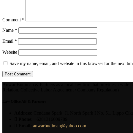
Comment
*
Name
*
Email
*
Website
Save my name, email, and website in this browser for the next ti
Anwar Budiman & Partners as a local law firm that provides a wide ra
Relation, Collective Labor Agreement / Company Regulation)
Law Office AB & Partners
Address:
Cendana Spark, Jl. North Spark I No. 51, Lippo Cik
Phone:
+6281316009789
Email:
anwarbudiman@yahoo.com