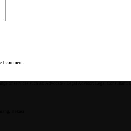
me I comment.
nge of services such as: Advocate / Legal Advisor; Legal Consultant; 
arang, Bekasi