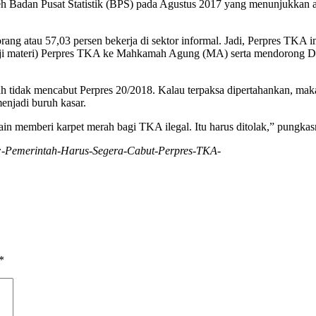
h Badan Pusat Statistik (BPS) pada Agustus 2017 yang menunjukkan a
ang atau 57,03 persen bekerja di sektor informal. Jadi, Perpres TKA in
uji materi) Perpres TKA ke Mahkamah Agung (MA) serta mendorong DP
intah tidak mencabut Perpres 20/2018. Kalau terpaksa dipertahankan, 
njadi buruh kasar.
i lain memberi karpet merah bagi TKA ilegal. Itu harus ditolak,” pungkas
at:-Pemerintah-Harus-Segera-Cabut-Perpres-TKA-
*