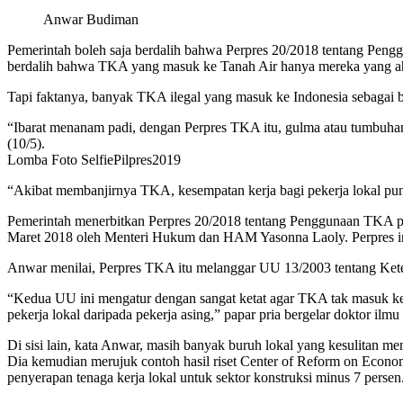
Anwar Budiman
Pemerintah boleh saja berdalih bahwa Perpres 20/2018 tentang Pen
berdalih bahwa TKA yang masuk ke Tanah Air hanya mereka yang ah
Tapi faktanya, banyak TKA ilegal yang masuk ke Indonesia sebagai
“Ibarat menanam padi, dengan Perpres TKA itu, gulma atau tumbuha
(10/5).
Lomba Foto SelfiePilpres2019
“Akibat membanjirnya TKA, kesempatan kerja bagi pekerja lokal pun 
Pemerintah menerbitkan Perpres 20/2018 tentang Penggunaan TKA pada
Maret 2018 oleh Menteri Hukum dan HAM Yasonna Laoly. Perpres ini
Anwar menilai, Perpres TKA itu melanggar UU 13/2003 tentang Ket
“Kedua UU ini mengatur dengan sangat ketat agar TKA tak masuk ke 
pekerja lokal daripada pekerja asing,” papar pria bergelar doktor il
Di sisi lain, kata Anwar, masih banyak buruh lokal yang kesulitan me
Dia kemudian merujuk contoh hasil riset Center of Reform on Econo
penyerapan tenaga kerja lokal untuk sektor konstruksi minus 7 persen