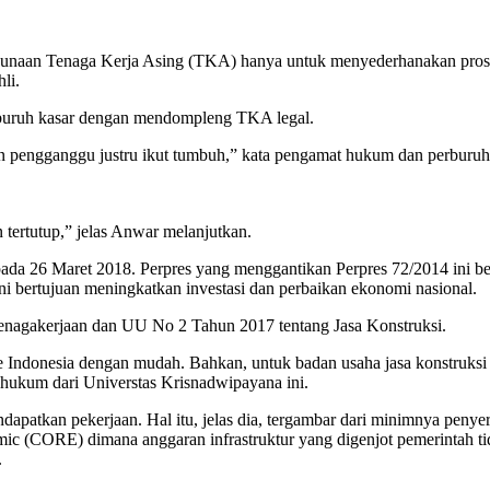
ggunaan Tenaga Kerja Asing (TKA) hanya untuk menyederhanakan pros
li.
 buruh kasar dengan mendompleng TKA legal.
n pengganggu justru ikut tumbuh,” kata pengamat hukum dan perburu
tertutup,” jelas Anwar melanjutkan.
 26 Maret 2018. Perpres yang menggantikan Perpres 72/2014 ini berla
 bertujuan meningkatkan investasi dan perbaikan ekonomi nasional.
enagakerjaan dan UU No 2 Tahun 2017 tentang Jasa Konstruksi.
Indonesia dengan mudah. Bahkan, untuk badan usaha jasa konstruksi as
mu hukum dari Universtas Krisnadwipayana ini.
ndapatkan pekerjaan. Hal itu, jelas dia, tergambar dari minimnya penye
mic (CORE) dimana anggaran infrastruktur yang digenjot pemerintah 
.