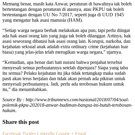
Memang benar, masih kata Anwar, peraturan di bawahnya tak boleh
bertentangan dengan peraturan di atasnya, atau PKPU tak boleh
bertentangan dengan UU No 7/2017, seperti juga di UUD 1945
yang mengatur hak asasi manusia (HAM).
“Setiap warga negara berhak melakukan apa pun, tapi perlu diingat
ada hak asasi orang lain yang juga tak boleh dilanggar. Artinya, hak
asasi seseorang dibatasi hak asasi orang lain. Korupsi, narkoba, dan
kejahatan seksual anak adalah extra ordinary crime (kejahatan luar
biasa) yang jelas-jelas telah merugikan warga negara,” ujarnya.
“Kemudian, apa benar dari hati nurani bahwa penjahat tersebut
menyesali semua perbuatannya setelah dipenjara? Siapa yang tahu
itu semua? Pelaku kejahatan itu jika tidak tertangkap maka sudah
pasti akan terus berjalan dan tidak akan pernah ada pikiran untuk
menyesali perbuatannya. Jadi, perlu ada terobosan hukum untuk
itu,” dia menambahkan.
Source By : http://www.tribunnews.com/nasional/2018/07/04/soal-
polemik-pkpu-202018-anwar-budiman-bangsa-ini-butuh-terobosan-
hukum.
Share this post
Facebook
Twitter
LinkedIn
Google +
Email