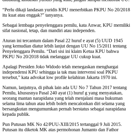
“Perlu dikaji landasan yuridis KPU menerbitkan PKPU No 20/2018
itu kuat atau enggak?” tanyanya.
Sebagai lembaga penyelenggara pemilu, kata Anwar, KPU memiliki
sifat nasional, tetap, dan mandiri atau independen.
Aturan ini tercantum dalam Pasal 22 huruf e ayat (5) UUD 1945
yang kemudian diatur lebih lanjut dengan UU No 15/2011 tentang
Penyelenggara Pemilu. “Dari sisi ini klaim Ketua KPU bahwa
PKPU No 20/2018 tidak melanggar UU cukup kuat.
Apalagi Presiden Joko Widodo telah menegaskan menghargai
independensi KPU sehingga ia tak mau intervensi soal PKPU
tersebut,” kata advokat low profile kelahiran Jakarta 1970 ini.
Namun, lanjutnya, di pihak lain ada UU No 7 Tahun 2017 tentang
Pemilu, khususnya Pasal 240 ayat (1) huruf g yang menyatakan,
seorang mantan narapidana yang telah menjalani masa hukuman
selama lima tahun atau lebih boleh mencalonkan diri selama yang
bersangkutan mengumumkan pernah berstatus sebagai narapidana
kepada publik.
Pun Putusan MK No 42/PUU-XIII/2015 tertanggal 9 Juli 2015.
Putusan itu diketok MK atas permohonan Jumanto dan Fathor