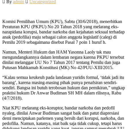
By
admin
Uncategorized
Komisi Pemilihan Umum (KPU), Sabtu (30/6/2018), menerbitkan
Peraturan KPU (PKPU) No 20 Tahun 2018 yang melarang eks-
narapidana korupsi, bandar narkoba dan kejahatan seksual terhadap
anak (pedofilia) maju sebagai calon anggota legislatif (caleg) di
Pemilu 2019 sebagaimana disebut Pasal 7 poin 1 huruf h.
Namun, Menteri Hukum dan HAM Yasonna Laoly tak mau
mengundangkannya dalam lembaran negara karena PKPU tersebut
dinilai melanggar UU No 7 Tahun 2017 tentang Pemilu dan juga
Putusan Mahkamah Konstitusi (MK) No 42/PUU-XIII/2015.
“Kalau semua keukeuh pada landasan yuridis formal, ‘tidak jadi itu
barang’, karena masing-masing pihak punya penafsiran sendiri-
sendiri. Bangsa ini butuh terobosan hukum dan pemikiran,” ungkap
praktisi hukum Dr Anwar Budiman SH MH dalam rilisnya, Rabu
(4/7/2018).
Niat KPU melarang eks-koruptor, bandar narkoba dan pedofil
nyaleg, dinilai Anwar Budiman sangat baik dan patut diapresiasi
demi menciptakan parlemen yang bersih dari korupsi, narkoba, dan
pedofilia. Namun, katanya, niat baik saja tidak cukup, tetapi harus
didukung landasan yuridis yang kuat, jangan sampai menabrak UU.