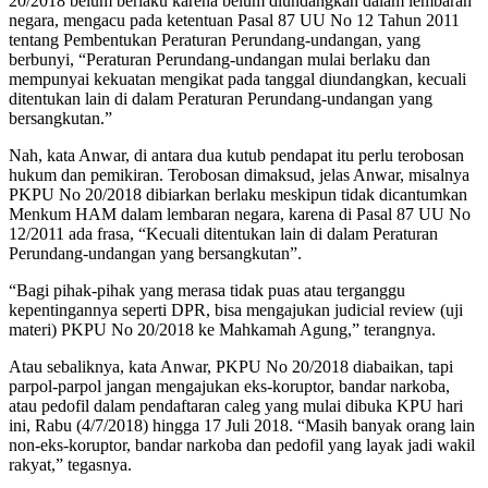
20/2018 belum berlaku karena belum diundangkan dalam lembaran
negara, mengacu pada ketentuan Pasal 87 UU No 12 Tahun 2011
tentang Pembentukan Peraturan Perundang-undangan, yang
berbunyi, “Peraturan Perundang-undangan mulai berlaku dan
mempunyai kekuatan mengikat pada tanggal diundangkan, kecuali
ditentukan lain di dalam Peraturan Perundang-undangan yang
bersangkutan.”
Nah, kata Anwar, di antara dua kutub pendapat itu perlu terobosan
hukum dan pemikiran. Terobosan dimaksud, jelas Anwar, misalnya
PKPU No 20/2018 dibiarkan berlaku meskipun tidak dicantumkan
Menkum HAM dalam lembaran negara, karena di Pasal 87 UU No
12/2011 ada frasa, “Kecuali ditentukan lain di dalam Peraturan
Perundang-undangan yang bersangkutan”.
“Bagi pihak-pihak yang merasa tidak puas atau terganggu
kepentingannya seperti DPR, bisa mengajukan judicial review (uji
materi) PKPU No 20/2018 ke Mahkamah Agung,” terangnya.
Atau sebaliknya, kata Anwar, PKPU No 20/2018 diabaikan, tapi
parpol-parpol jangan mengajukan eks-koruptor, bandar narkoba,
atau pedofil dalam pendaftaran caleg yang mulai dibuka KPU hari
ini, Rabu (4/7/2018) hingga 17 Juli 2018. “Masih banyak orang lain
non-eks-koruptor, bandar narkoba dan pedofil yang layak jadi wakil
rakyat,” tegasnya.