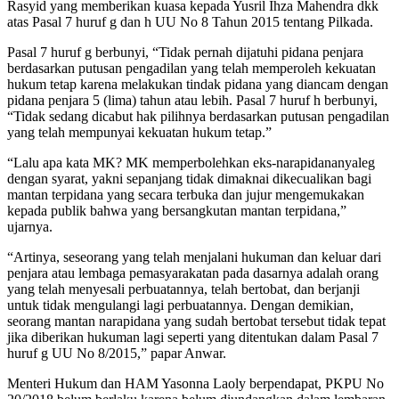
Rasyid yang memberikan kuasa kepada Yusril Ihza Mahendra dkk
atas Pasal 7 huruf g dan h UU No 8 Tahun 2015 tentang Pilkada.
Pasal 7 huruf g berbunyi, “Tidak pernah dijatuhi pidana penjara
berdasarkan putusan pengadilan yang telah memperoleh kekuatan
hukum tetap karena melakukan tindak pidana yang diancam dengan
pidana penjara 5 (lima) tahun atau lebih. Pasal 7 huruf h berbunyi,
“Tidak sedang dicabut hak pilihnya berdasarkan putusan pengadilan
yang telah mempunyai kekuatan hukum tetap.”
“Lalu apa kata MK? MK memperbolehkan eks-narapidananyaleg
dengan syarat, yakni sepanjang tidak dimaknai dikecualikan bagi
mantan terpidana yang secara terbuka dan jujur mengemukakan
kepada publik bahwa yang bersangkutan mantan terpidana,”
ujarnya.
“Artinya, seseorang yang telah menjalani hukuman dan keluar dari
penjara atau lembaga pemasyarakatan pada dasarnya adalah orang
yang telah menyesali perbuatannya, telah bertobat, dan berjanji
untuk tidak mengulangi lagi perbuatannya. Dengan demikian,
seorang mantan narapidana yang sudah bertobat tersebut tidak tepat
jika diberikan hukuman lagi seperti yang ditentukan dalam Pasal 7
huruf g UU No 8/2015,” papar Anwar.
Menteri Hukum dan HAM Yasonna Laoly berpendapat, PKPU No