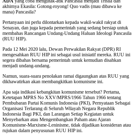
ADA
yang coba mengutak-atik Pancasila menjadi Trisila dan
akhirnya Ekasila: Gotong-royong! Quo vadis (mau dibawa ke
mana) Pancasila?
Pertanyaan ini perlu dilontarkan kepada wakil-wakil rakyat di
Senayan, dan juga kepada pemerintah yang sedang bersiap untuk
membahas Rancangan Undang-Undang Haluan Ideologi Pancasila
(RUU HIP).
Pada 12 Mei 2020 lalu, Dewan Perwakilan Rakyat (DPR) RI
mengesahkan RUU HIP ini sebagai usul inisiatif mereka. RUU ini
segera dibahas bersama pemerintah untuk kemudian disahkan
menjadi undang-undang.
Namun, suara-suara penolakan ramai digaungkan atas RUU yang
dikhawatirkan akan membangkitkan komunisme ini.
Apa saja indikasi kebangkitan komunisme tersebut? Pertama,
Ketetapan MPRS No XXV/MPRS/1966 Tahun 1966 tentang
Pembubaran Partai Komunis Indonesia (PKI), Pernyataan Sebagai
Organisasi Terlarang di Seluruh Wilayah Negara Republik
Indonesia Bagi PKI, dan Larangan Setiap Kegiatan untuk
Menyebarkan atau Mengembangkan Paham atau Ajaran
Komunisme-Marxisme-Leninisme, tidak dijadikan konsideran atau
rujukan dalam penyusunan RUU HIP ini.