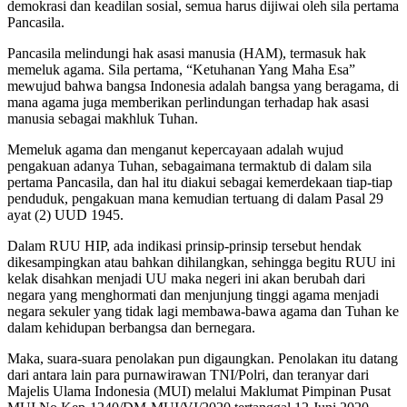
demokrasi dan keadilan sosial, semua harus dijiwai oleh sila pertama
Pancasila.
Pancasila melindungi hak asasi manusia (HAM), termasuk hak
memeluk agama. Sila pertama, “Ketuhanan Yang Maha Esa”
mewujud bahwa bangsa Indonesia adalah bangsa yang beragama, di
mana agama juga memberikan perlindungan terhadap hak asasi
manusia sebagai makhluk Tuhan.
Memeluk agama dan menganut kepercayaan adalah wujud
pengakuan adanya Tuhan, sebagaimana termaktub di dalam sila
pertama Pancasila, dan hal itu diakui sebagai kemerdekaan tiap-tiap
penduduk, pengakuan mana kemudian tertuang di dalam Pasal 29
ayat (2) UUD 1945.
Dalam RUU HIP, ada indikasi prinsip-prinsip tersebut hendak
dikesampingkan atau bahkan dihilangkan, sehingga begitu RUU ini
kelak disahkan menjadi UU maka negeri ini akan berubah dari
negara yang menghormati dan menjunjung tinggi agama menjadi
negara sekuler yang tidak lagi membawa-bawa agama dan Tuhan ke
dalam kehidupan berbangsa dan bernegara.
Maka, suara-suara penolakan pun digaungkan. Penolakan itu datang
dari antara lain para purnawirawan TNI/Polri, dan teranyar dari
Majelis Ulama Indonesia (MUI) melalui Maklumat Pimpinan Pusat