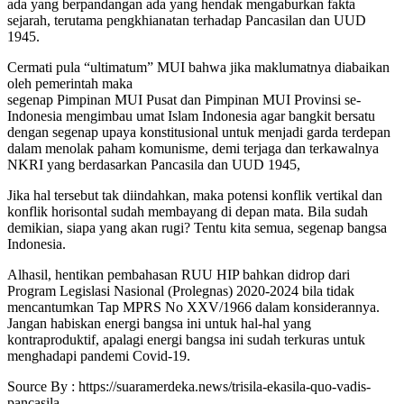
ada yang berpandangan ada yang hendak mengaburkan fakta
sejarah, terutama pengkhianatan terhadap Pancasilan dan UUD
1945.
Cermati pula “ultimatum” MUI bahwa jika maklumatnya diabaikan
oleh pemerintah maka
segenap Pimpinan MUI Pusat dan Pimpinan MUI Provinsi se-
Indonesia mengimbau umat Islam Indonesia agar bangkit bersatu
dengan segenap upaya konstitusional untuk menjadi garda terdepan
dalam menolak paham komunisme, demi terjaga dan terkawalnya
NKRI yang berdasarkan Pancasila dan UUD 1945,
Jika hal tersebut tak diindahkan, maka potensi konflik vertikal dan
konflik horisontal sudah membayang di depan mata. Bila sudah
demikian, siapa yang akan rugi? Tentu kita semua, segenap bangsa
Indonesia.
Alhasil, hentikan pembahasan RUU HIP bahkan didrop dari
Program Legislasi Nasional (Prolegnas) 2020-2024 bila tidak
mencantumkan Tap MPRS No XXV/1966 dalam konsiderannya.
Jangan habiskan energi bangsa ini untuk hal-hal yang
kontraproduktif, apalagi energi bangsa ini sudah terkuras untuk
menghadapi pandemi Covid-19.
Source By : https://suaramerdeka.news/trisila-ekasila-quo-vadis-
pancasila