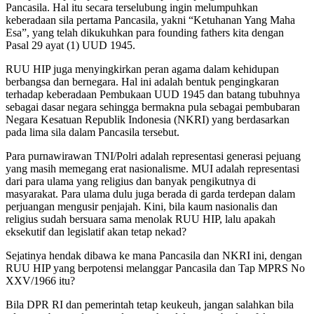
Pancasila. Hal itu secara terselubung ingin melumpuhkan
keberadaan sila pertama Pancasila, yakni “Ketuhanan Yang Maha
Esa”, yang telah dikukuhkan para founding fathers kita dengan
Pasal 29 ayat (1) UUD 1945.
RUU HIP juga menyingkirkan peran agama dalam kehidupan
berbangsa dan bernegara. Hal ini adalah bentuk pengingkaran
terhadap keberadaan Pembukaan UUD 1945 dan batang tubuhnya
sebagai dasar negara sehingga bermakna pula sebagai pembubaran
Negara Kesatuan Republik Indonesia (NKRI) yang berdasarkan
pada lima sila dalam Pancasila tersebut.
Para purnawirawan TNI/Polri adalah representasi generasi pejuang
yang masih memegang erat nasionalisme. MUI adalah representasi
dari para ulama yang religius dan banyak pengikutnya di
masyarakat. Para ulama dulu juga berada di garda terdepan dalam
perjuangan mengusir penjajah. Kini, bila kaum nasionalis dan
religius sudah bersuara sama menolak RUU HIP, lalu apakah
eksekutif dan legislatif akan tetap nekad?
Sejatinya hendak dibawa ke mana Pancasila dan NKRI ini, dengan
RUU HIP yang berpotensi melanggar Pancasila dan Tap MPRS No
XXV/1966 itu?
Bila DPR RI dan pemerintah tetap keukeuh, jangan salahkan bila