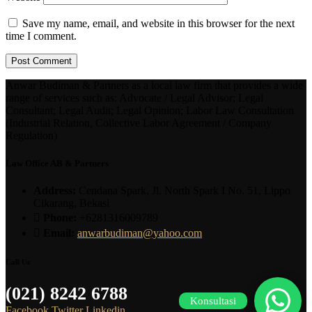
Save my name, email, and website in this browser for the next
time I comment.
Anwar Budiman & Partners as a local law firm that provides a wide
range of services such as: Advocate / Legal Advisor; Legal
Consultant; Legal Audit; Legal Opinion; Labor Law Consultation
(Industrial Relation, Collective Labor Agreement / Company
Regulation)
Law Office AB & Partners
Address:
Cendana Spark, Jl. North Spark I No. 51, Lippo
Cikarang, Bekasi
Phone:
+6281316009789
Email:
anwarbudiman@yahoo.com
Call Us
(021) 8242 6788
Konsultasi
Facebook
Twitter
Linkedin