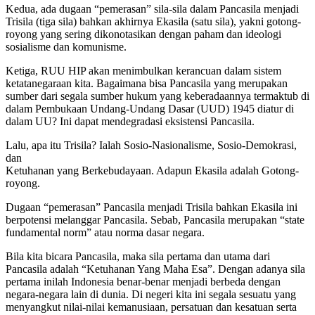
Kedua, ada dugaan “pemerasan” sila-sila dalam Pancasila menjadi
Trisila (tiga sila) bahkan akhirnya Ekasila (satu sila), yakni gotong-
royong yang sering dikonotasikan dengan paham dan ideologi
sosialisme dan komunisme.
Ketiga, RUU HIP akan menimbulkan kerancuan dalam sistem
ketatanegaraan kita. Bagaimana bisa Pancasila yang merupakan
sumber dari segala sumber hukum yang keberadaannya termaktub di
dalam Pembukaan Undang-Undang Dasar (UUD) 1945 diatur di
dalam UU? Ini dapat mendegradasi eksistensi Pancasila.
Lalu, apa itu Trisila? Ialah Sosio-Nasionalisme, Sosio-Demokrasi,
dan
Ketuhanan yang Berkebudayaan. Adapun Ekasila adalah Gotong-
royong.
Dugaan “pemerasan” Pancasila menjadi Trisila bahkan Ekasila ini
berpotensi melanggar Pancasila. Sebab, Pancasila merupakan “state
fundamental norm” atau norma dasar negara.
Bila kita bicara Pancasila, maka sila pertama dan utama dari
Pancasila adalah “Ketuhanan Yang Maha Esa”. Dengan adanya sila
pertama inilah Indonesia benar-benar menjadi berbeda dengan
negara-negara lain di dunia. Di negeri kita ini segala sesuatu yang
menyangkut nilai-nilai kemanusiaan, persatuan dan kesatuan serta