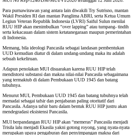
MUI No Kep-1240/DM-MUI/VI/2020 tertanggal 12 Juni 2020.
Para purnawirawan yang antara lain diwakili Try Sutrisno, mantan
Wakil Presiden RI dan mantan Panglima ABRI, serta Ketua Umum
Legiun Veteran Republik Indonesia (LVRI) Saiful Sulun menilai
RUU HIP akan menimbulkan “over lapping” atau tumpang- tindih
serta kekacauan dalam sistem ketatanegaraan maupun pemerintahan
di Indonesia.
Memang, bila ideologi Pancasila sebagai landasan pembentukan
UUD kemudian diatur di dalam undang-undang maka itu adalah
sebuah kekeliruan.
Adapun penolakan MUI disuarakan karena RUU HIP telah
mendistorsi substansi dan makna nilai-nilai Pancasila sebagaimana
yang termaktub di dalam Pembukaan UUD 1945 dan batang
tubuhnya.
Menurut MUI, Pembukaan UUD 1945 dan batang tubuhnya telah
memadai sebagai tafsir dan penjabaran paling otoritatif dari
Pancasila. Adanya tafsir baru dalam bentuk RUU HIP justru akan
mendegradasi eksistensi Pancasila.
MUI berpandangan RUU HIP akan “memeras” Pancasila menjadi
Trisila lalu menjadi Ekasila yakni gotong royong, yang nyata-nyata
merupakan upaya pengaburan dan penyimpangan makna dari